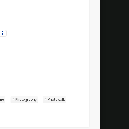
hme
Photography
Photowalk