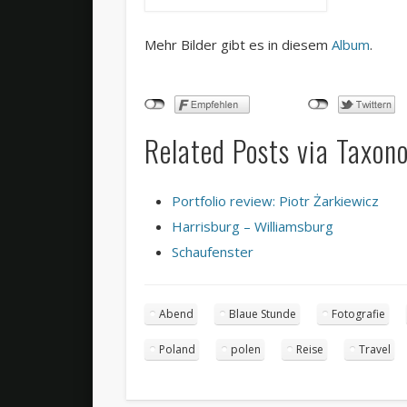
Mehr Bilder gibt es in diesem
Album
.
Related Posts via Taxon
Portfolio review: Piotr Żarkiewicz
Harrisburg – Williamsburg
Schaufenster
Abend
Blaue Stunde
Fotografie
Poland
polen
Reise
Travel