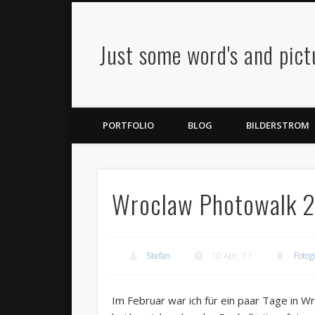
Just some word's and pic
Twitter
Flickr
Google+
PORTFOLIO
BLOG
BILDERSTROM
Wroclaw Photowalk 
Stefan
10 Apr. ’13
Fotog
Im Februar war ich für ein paar Tage in 