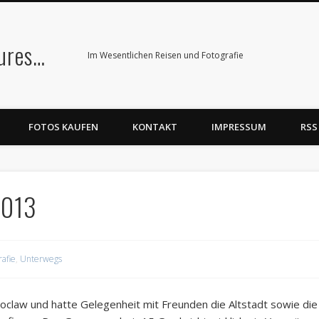
tures…
Im Wesentlichen Reisen und Fotografie
FOTOS KAUFEN
KONTAKT
IMPRESSUM
RSS
2013
rafie
,
Unterwegs
Wroclaw und hatte Gelegenheit mit Freunden die Altstadt sowie d