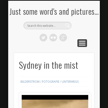
FOTOS KAUFEN
BILDERSTROM
IMPRESSUM
PORTFOLIO
KONTAKT
RSS FEED
BLOG
Just some word's and pictures…
Sydney in the mist
BILDERSTROM
/
FOTOGRAFIE
/
UNTERWEGS