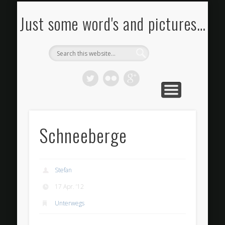
FOTOS KAUFEN
BILDERSTROM
IMPRESSUM
PORTFOLIO
KONTAKT
RSS FEED
BLOG
Just some word's and pictures…
Schneeberge
Stefan
17 Apr. ’12
Unterwegs