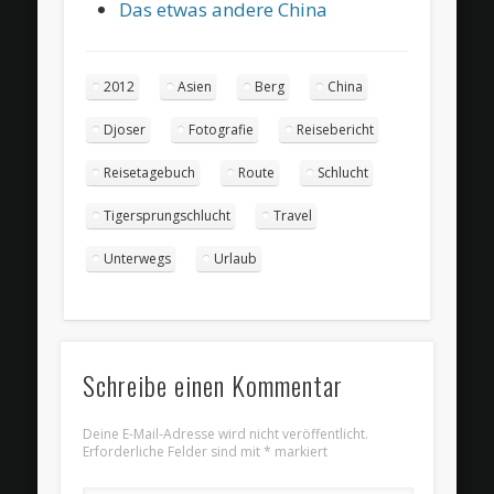
Das etwas andere China
2012
Asien
Berg
China
Djoser
Fotografie
Reisebericht
Reisetagebuch
Route
Schlucht
Tigersprungschlucht
Travel
Unterwegs
Urlaub
Schreibe einen Kommentar
Deine E-Mail-Adresse wird nicht veröffentlicht.
Erforderliche Felder sind mit
*
markiert