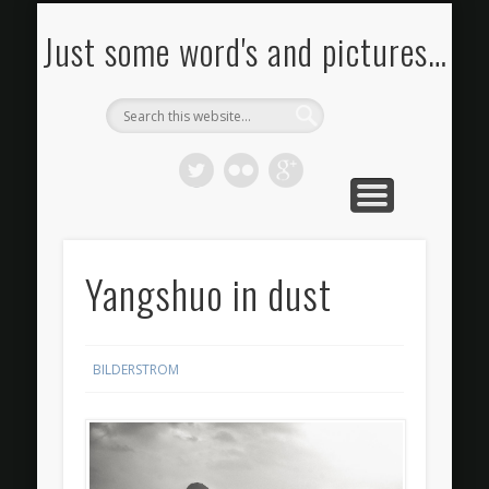
FOTOS KAUFEN
BILDERSTROM
IMPRESSUM
PORTFOLIO
KONTAKT
RSS FEED
BLOG
Just some word's and pictures…
Yangshuo in dust
BILDERSTROM