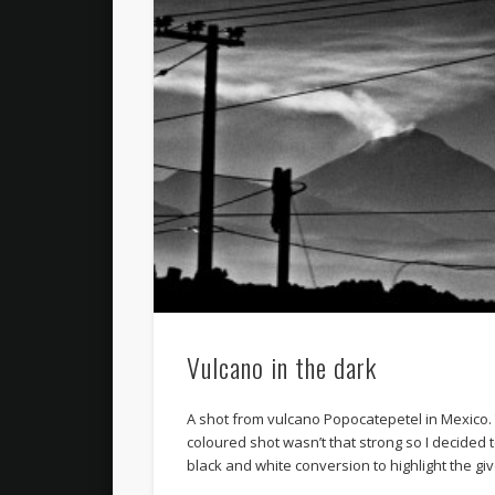
Vulcano in the dark
A shot from vulcano Popocatepetel in Mexico.
coloured shot wasn’t that strong so I decided t
black and white conversion to highlight the gi