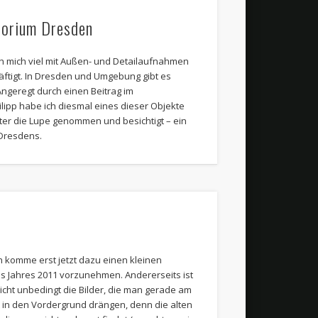
torium Dresden
h mich viel mit Außen- und Detailaufnahmen
tigt. In Dresden und Umgebung gibt es
ngeregt durch einen Beitrag im
ipp habe ich diesmal eines dieser Objekte
ter die Lupe genommen und besichtigt – ein
Dresdens.
h komme erst jetzt dazu einen kleinen
es Jahres 2011 vorzunehmen. Andererseits ist
cht unbedingt die Bilder, die man gerade am
 in den Vordergrund drängen, denn die alten