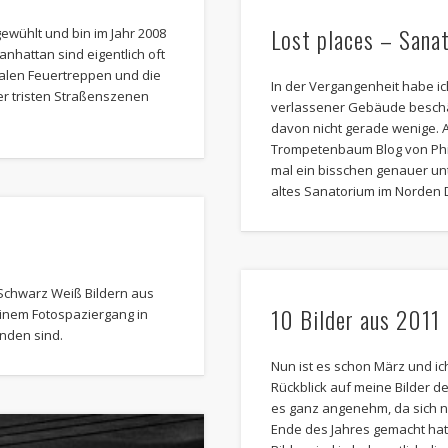
Lost places – Sana
gewühlt und bin im Jahr 2008
hattan sind eigentlich oft
ikalen Feuertreppen und die
In der Vergangenheit habe ic
r tristen Straßenszenen
verlassener Gebäude beschäf
davon nicht gerade wenige. A
Trompetenbaum Blog von Phil
mal ein bisschen genauer un
altes Sanatorium im Norden 
 Schwarz Weiß Bildern aus
10 Bilder aus 2011
einem Fotospaziergang in
nden sind.
Nun ist es schon März und ic
Rückblick auf meine Bilder d
es ganz angenehm, da sich ni
Ende des Jahres gemacht hat