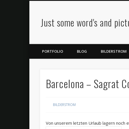
Just some word's and pic
Twitter
Flickr
Google+
PORTFOLIO
BLOG
BILDERSTROM
Barcelona – Sagrat Co
BILDERSTROM
Von unserem letzten Urlaub lagern noch ei